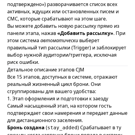
подтверждено») разворачивается список всех
активных, ждущих или остановленных писем и
СМС, которые срабатывают на этом шаге.
Вы можете добавить новую рассылку прямо из
панели этапа, нажав
«Добавить рассылку»
. При
этом система
автоматически
выберет
правильный тип рассылки (Trigger) и заблокирует
выбор нужной аудитории/триггера, исключая
риск ошибки.
Детальное описание этапов CJM
Все 15 этапов, доступных в системе, отражают
реальный жизненный цикл брони. Они
сгруппированы для вашего удобства:
1. Этап оформления и подготовки к заезду
Самый насыщенный этап, на котором гость
подтверждает свои намерения и передает данные
для дистанционного заселения.
Бронь создана
(
) Срабатывает в ту
stay_added
секунду, когда карточка брони попала в систему