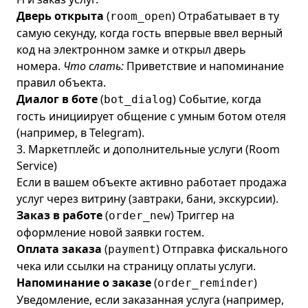
Дверь открыта
(
) Отрабатывает в ту
room_open
самую секунду, когда гость впервые ввел верный
код на электронном замке и открыл дверь
номера.
Что слать:
Приветствие и напоминание
правил объекта.
Диалог в боте
(
) Событие, когда
bot_dialog
гость инициирует общение с умным ботом отеля
(например, в Telegram).
3. Маркетплейс и дополнительные услуги (Room
Service)
Если в вашем объекте активно работает продажа
услуг через витрину (завтраки, бани, экскурсии).
Заказ в работе
(
) Триггер на
order_new
оформление новой заявки гостем.
Оплата заказа
(
) Отправка фискального
payment
чека или ссылки на страницу оплаты услуги.
Напоминание о заказе
(
)
order_reminder
Уведомление, если заказанная услуга (например,