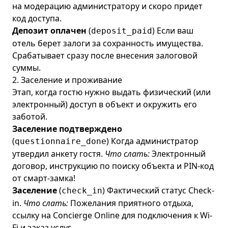
на модерацию администратору и скоро придет
код доступа.
Депозит оплачен
(
) Если ваш
deposit_paid
отель берет залоги за сохранность имущества.
Срабатывает сразу после внесения залоговой
суммы.
2. Заселение и проживание
Этап, когда гостю нужно выдать физический (или
электронный) доступ в объект и окружить его
заботой.
Заселение подтверждено
(
) Когда администратор
questionnaire_done
утвердил анкету гостя.
Что слать:
Электронный
договор, инструкцию по поиску объекта и PIN-код
от смарт-замка!
Заселение
(
) Фактический статус Check-
check_in
in.
Что слать:
Пожелания приятного отдыха,
ссылку на Concierge Online для подключения к Wi-
Fi и заказ услуг.