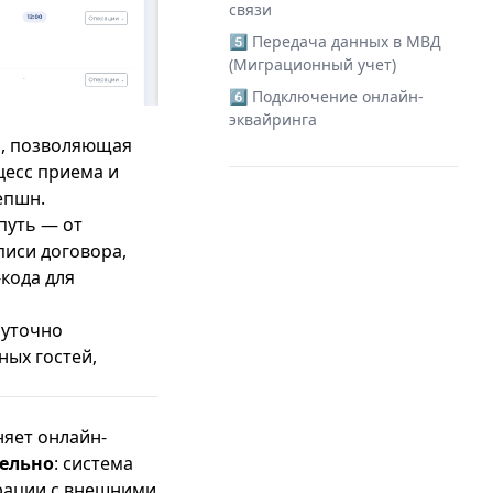
связи
5️⃣ Передача данных в МВД
(Миграционный учет)
6️⃣ Подключение онлайн-
эквайринга
я, позволяющая
цесс приема и
епшн.
путь — от
писи договора,
кода для
суточно
ных гостей,
няет онлайн-
тельно
: система
грации с внешними