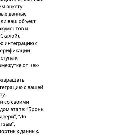
им анкету
ные данные
сли ваш объект
окументов и
Скалой).
ю интеграцию с
 верификации
ступа к
омежутке от чек-
возвращать
нтеграцию с вашей
ту.
ин со своими
дом этапе: “Бронь
двери”, “До
тзыв”.
портных данных.