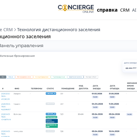
справка
CRM
AI
ge CRM
Технология дистанционного заселения
нционного заселения