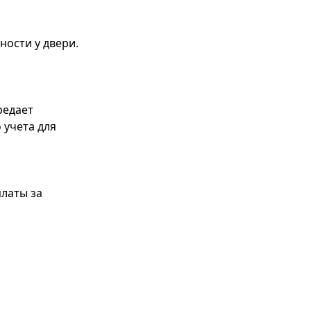
ности у двери.
редает
 учета для
платы за