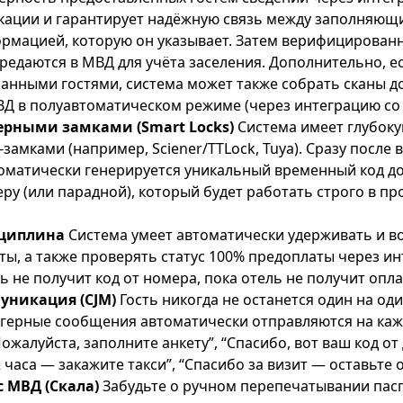
ации и гарантирует надёжную связь между заполняющ
рмацией, которую он указывает. Затем верифицирован
редаются в МВД для учёта заселения. Дополнительно, е
ранными гостями, система может также собрать сканы д
ВД в полуавтоматическом режиме (через интеграцию со 
ерными замками (Smart Locks)
Система имеет глубоку
замками (например, Sciener/TTLock, Tuya). Сразу после
томатически генерируется уникальный временный код до
у (или парадной), который будет работать строго в пр
циплина
Система умеет автоматически удерживать и 
ты, а также проверять статус 100% предоплаты через и
ь не получит код от номера, пока отель не получит опла
уникация (CJM)
Гость никогда не останется один на од
герные сообщения автоматически отправляются на каж
ожалуйста, заполните анкету”, “Спасибо, вот ваш код от 
 часа — закажите такси”, “Спасибо за визит — оставьте о
 МВД (Скала)
Забудьте о ручном перепечатывании пас