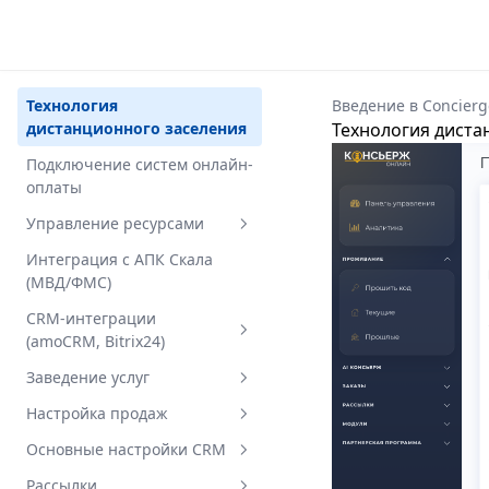
Технология
Введение в Concier
дистанционного заселения
Технология диста
Подключение систем онлайн-
оплаты
Управление ресурсами
Основные концепции
Интеграция с АПК Скала
(МВД/ФМС)
Настройка ресурсов
CRM-интеграции
Назначение ресурсов на
(amoCRM, Bitrix24)
услуги
amoCRM: подключение и
Заведение услуг
Работа с календарем
настройка чатов
(Шахматка)
Управление группами
Настройка продаж
Битрикс24: подключение и
категорий
Ограничения и особенности
Аттрибуты оффера
Основные настройки CRM
настройка чатов
Заведение категорий
Дата и время
Интеграция с ККМ отеля
Рассылки