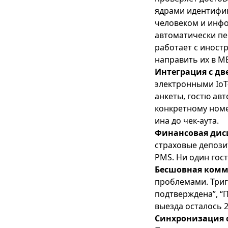
ядрами идентифик
человеком и инфо
автоматически пе
работает с иност
направить их в М
Интеграция с дв
электронными IoT-
анкеты, гостю ав
конкретному номер
ина до чек-аута.
Финансовая дис
страховые депози
PMS. Ни один гост
Бесшовная комм
проблемами. Триг
подтверждена”, “П
выезда осталось 2
Синхронизация с