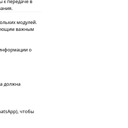
 к передаче в
ания.
кольких модулей.
едующим важным
 информации о
ма должна
atsApp), чтобы