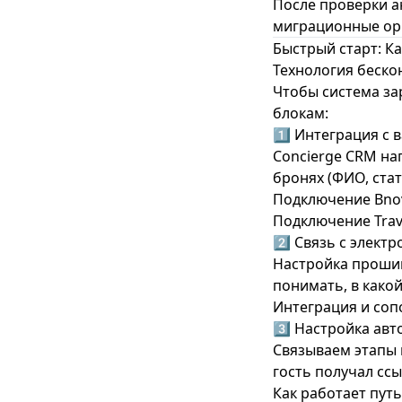
После проверки а
миграционные орг
Быстрый старт: Ка
Технология беско
Чтобы система за
блокам:
1️⃣ Интеграция с
Concierge CRM на
бронях (ФИО, стат
Подключение Bno
Подключение Trav
2️⃣ Связь с элек
Настройка прошив
понимать, в како
Интеграция и соп
3️⃣ Настройка ав
Связываем этапы 
гость получал ссы
Как работает путь