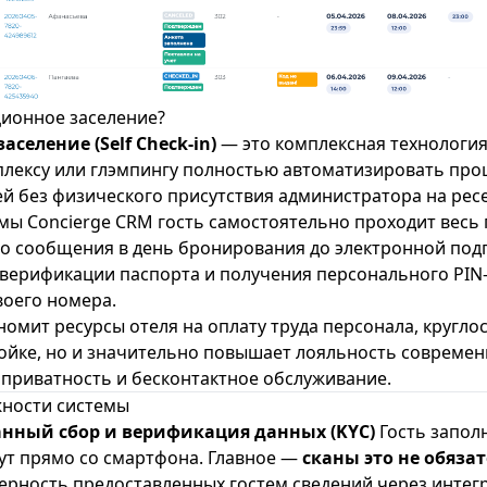
ционное заселение?
селение (Self Check-in)
— это комплексная технологи
плексу или глэмпингу полностью автоматизировать про
й без физического присутствия администратора на рес
ы Concierge CRM гость самостоятельно проходит весь 
о сообщения в день бронирования до электронной под
 верификации паспорта и получения персонального PIN-
воего номера.
номит ресурсы отеля на оплату труда персонала, кругло
ойке, но и значительно повышает лояльность современ
риватность и бесконтактное обслуживание.
ности системы
нный сбор и верификация данных (KYC)
Гость запол
нут прямо со смартфона. Главное —
сканы это не обяза
ерность предоставленных гостем сведений через инте