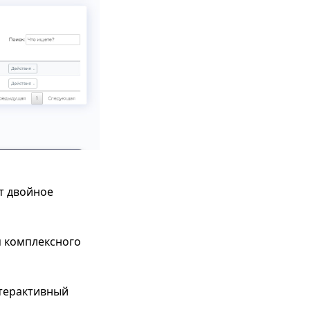
т двойное
я комплексного
нтерактивный