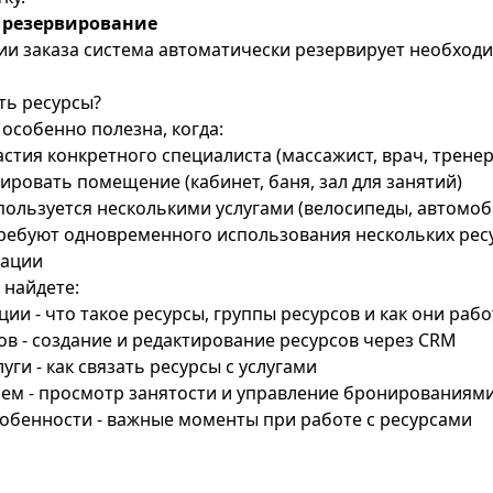
 резервирование
и заказа система автоматически резервирует необход
ть ресурсы?
особенно полезна, когда:
астия конкретного специалиста (массажист, врач, тренер
ровать помещение (кабинет, баня, зал для занятий)
ользуется несколькими услугами (велосипеды, автомоб
требуют одновременного использования нескольких рес
тации
 найдете:
ции
- что такое ресурсы, группы ресурсов и как они раб
ов
- создание и редактирование ресурсов через CRM
луги
- как связать ресурсы с услугами
рем
- просмотр занятости и управление бронированиям
собенности
- важные моменты при работе с ресурсами