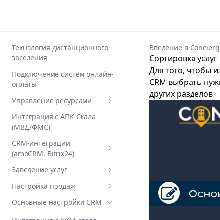
Технология дистанционного
Введение в Concier
заселения
Сортировка услуг 
Для того, чтобы 
Подключение систем онлайн-
CRM выбрать нужы
оплаты
других разделов
Управление ресурсами
Основные концепции
Интеграция с АПК Скала
(МВД/ФМС)
Настройка ресурсов
CRM-интеграции
Назначение ресурсов на
(amoCRM, Bitrix24)
услуги
amoCRM: подключение и
Заведение услуг
Работа с календарем
настройка чатов
(Шахматка)
Управление группами
Настройка продаж
Битрикс24: подключение и
категорий
Ограничения и особенности
Аттрибуты оффера
Основные настройки CRM
настройка чатов
Заведение категорий
Дата и время