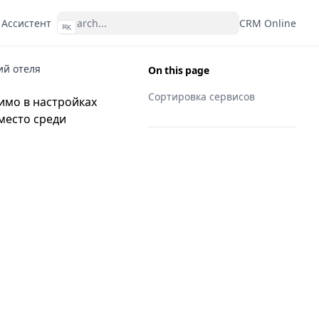
 Ассистент
CRM Online
⌘
K
ий отеля
On this page
Сортировка сервисов
имо в настройках
место среди