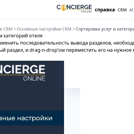
справка
CRM
AI
ge CRM
Основные настройки CRM
Сортировка услуг и категор
и категорий отеля
изменить последовательность вывода разделов, необход
й раздел, и drag-n-drop’ом переместить его на нужное 